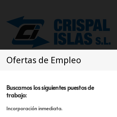
Ofertas de Empleo
Crispal Islas S.l
.
Buscamos los siguientes puestos de
trabajo:
Tiene como actividad
principal la construcción, y la
Incorporación inmediata.
edificación de
obra pública y